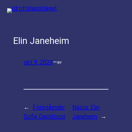
Hoppa
till
innehåll
Elin Janeheim
okt 9, 2024
—
av
←
Föregående:
Nästa:
Elin
Sofie Davidsson
Janeheim
→