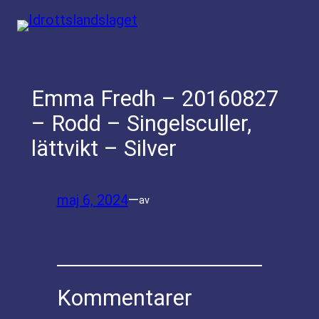
Hoppa
till
innehåll
Emma Fredh – 20160827
– Rodd – Singelsculler,
lättvikt – Silver
maj 6, 2024
—
av
Kommentarer