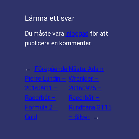
Lämna ett svar
Du måste vara
inloggad
för att
publicera en kommentar.
←
Föregående:
Nästa:
Adam
Pierre Lundin –
Wrenkler –
20160911 –
20160925 –
Racerbåt –
Racerbåt –
Formula 2 –
Rundbana GT15
Guld
– Silver
→