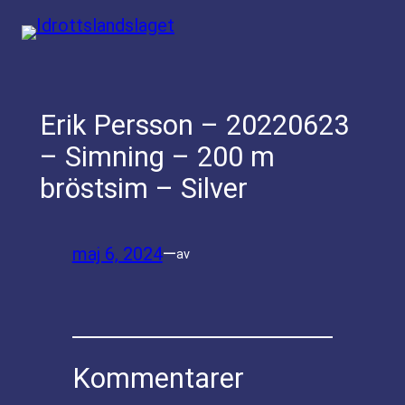
Hoppa
till
innehåll
Erik Persson – 20220623
– Simning – 200 m
bröstsim – Silver
maj 6, 2024
—
av
Kommentarer