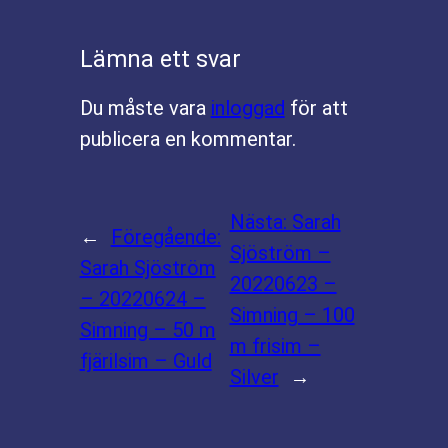
Lämna ett svar
Du måste vara
inloggad
för att
publicera en kommentar.
Nästa:
Sarah
←
Föregående:
Sjöström –
Sarah Sjöström
20220623 –
– 20220624 –
Simning – 100
Simning – 50 m
m frisim –
fjärilsim – Guld
Silver
→