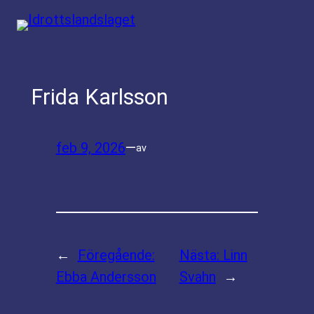
Hoppa
till
innehåll
Frida Karlsson
feb 9, 2026
—
av
←
Föregående:
Nästa:
Linn
Ebba Andersson
Svahn
→