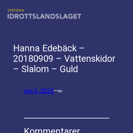
Hoppa
till
innehåll
Hanna Edebäck –
20180909 – Vattenskidor
– Slalom – Guld
maj 6, 2024
—
av
Kommentarer