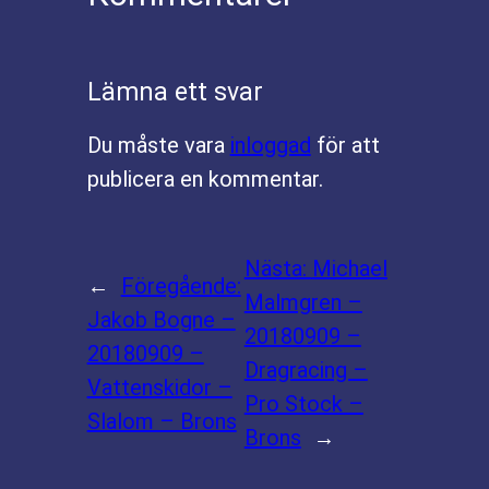
Lämna ett svar
Du måste vara
inloggad
för att
publicera en kommentar.
Nästa:
Michael
←
Föregående:
Malmgren –
Jakob Bogne –
20180909 –
20180909 –
Dragracing –
Vattenskidor –
Pro Stock –
Slalom – Brons
Brons
→