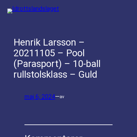
Hoppa
till
innehåll
Henrik Larsson –
20211105 – Pool
(Parasport) – 10-ball
rullstolsklass – Guld
maj 6, 2024
—
av