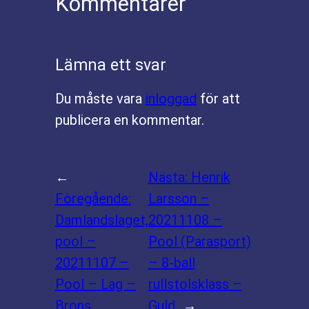
Kommentarer
Lämna ett svar
Du måste vara
inloggad
för att
publicera en kommentar.
←
Nästa:
Henrik
Föregående:
Larsson –
Damlandslaget,
20211108 –
pool –
Pool (Parasport)
20211107 –
– 8-ball
Pool – Lag –
rullstolsklass –
Brons
Guld
→