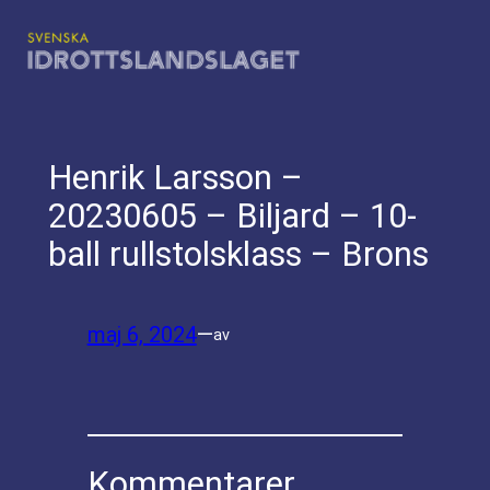
Hoppa
till
innehåll
Henrik Larsson –
20230605 – Biljard – 10-
ball rullstolsklass – Brons
maj 6, 2024
—
av
Kommentarer