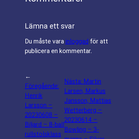
Lämna ett svar
Du måste vara
inloggad
för att
publicera en kommentar.
←
Nästa:
Martin
Föregående:
Larsen, Markus
Henrik
Jansson, Mattias
Larsson –
Wetterberg –
20230608 –
20230614 –
Biljard – 8-ball
Bowling – 3-
rullstolsklass
manna – Silver
→