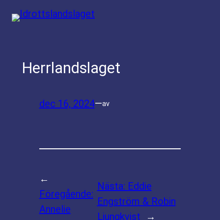
Hoppa
till
innehåll
Herrlandslaget
dec 16, 2024
—
av
←
Nästa:
Eddie
Föregående:
Engström & Robin
Annelie
Ljungkvist
→