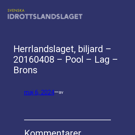
Hoppa
till
innehåll
Herrlandslaget, biljard –
20160408 – Pool – Lag –
Brons
maj 6, 2024
—
av
Kommentarer