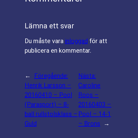
Lämna ett svar
Du måste vara
inloggad
för att
publicera en kommentar.
←
Föregående:
Nästa:
Henrik Larsson –
Caroline
20160410 – Pool
Roos –
(Parasport) – 8-
20160403 –
ball rullstolsklass –
Pool – 14-1
Guld
– Brons
→