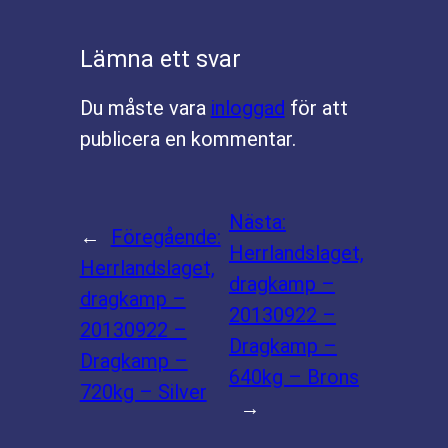
Lämna ett svar
Du måste vara
inloggad
för att
publicera en kommentar.
Nästa:
←
Föregående:
Herrlandslaget,
Herrlandslaget,
dragkamp –
dragkamp –
20130922 –
20130922 –
Dragkamp –
Dragkamp –
640kg – Brons
720kg – Silver
→