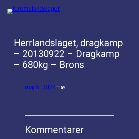
Hoppa
till
innehåll
Herrlandslaget, dragkamp
– 20130922 – Dragkamp
– 680kg – Brons
maj 6, 2024
—
av
Kommentarer