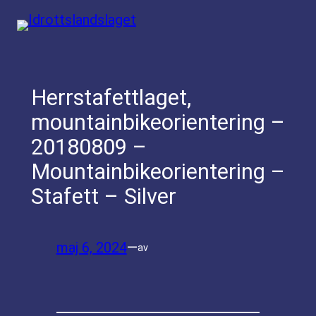
Hoppa
till
innehåll
Herrstafettlaget,
mountainbikeorientering –
20180809 –
Mountainbikeorientering –
Stafett – Silver
maj 6, 2024
—
av