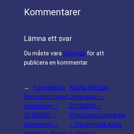
Kommentarer
Lämna ett svar
Du måste vara
inloggad
för att
publicera en kommentar.
←
Föregående:
Nästa:
Michael
Damstafettlaget,
Johansson –
orientering –
20180809 –
20180809 –
Precisionsorientering
Orientering –
– Paralympisk klass
Stafett – Silver
– Silver
→