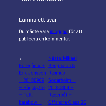
Lämna ett svar
Du måste vara
inloggad
för att
publicera en kommentar.
←
Nästa:
Mikael
Föregående:
Bengtsson &
Erik Jonsson
Rasmus
– 20180909
Söderholm –
– Bågskytte
20180804 –
– Fält,
Racerbåt –
barebow –
Offshore Class 3C