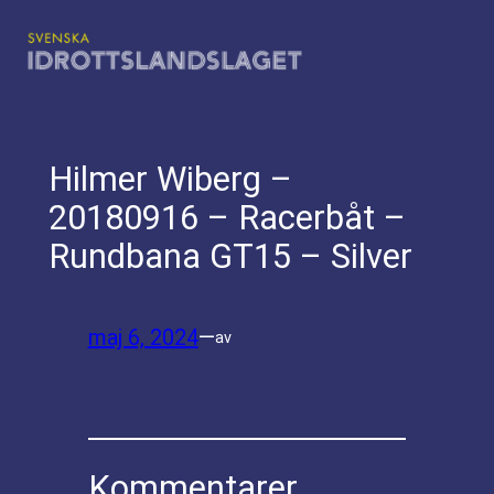
Hoppa
till
innehåll
Hilmer Wiberg –
20180916 – Racerbåt –
Rundbana GT15 – Silver
maj 6, 2024
—
av
Kommentarer