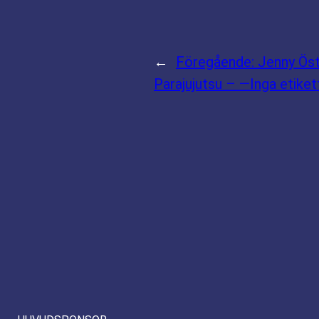
←
Föregående:
Jenny Ös
Parajujutsu – —Inga etiket