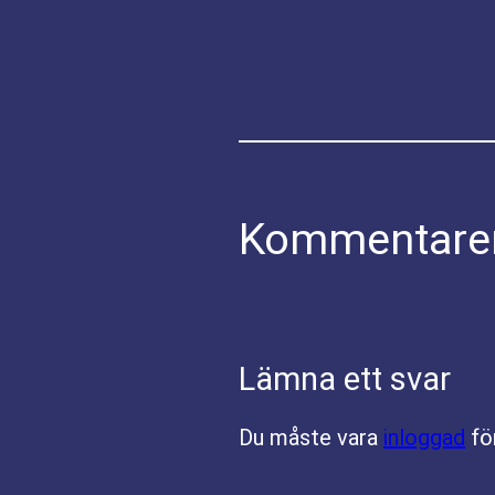
Kommentare
Lämna ett svar
Du måste vara
inloggad
fö