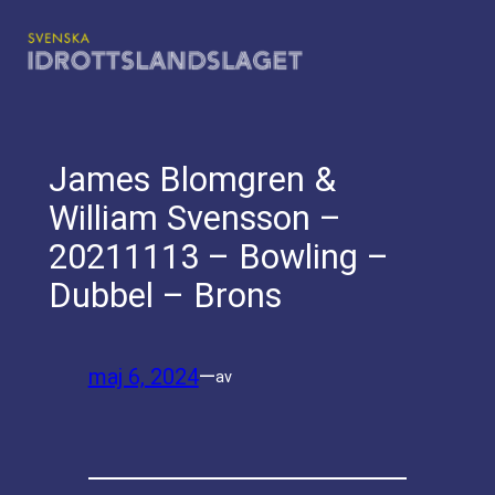
Hoppa
till
innehåll
James Blomgren &
William Svensson –
20211113 – Bowling –
Dubbel – Brons
maj 6, 2024
—
av