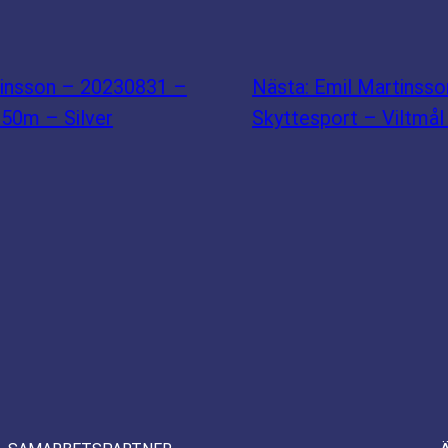
tinsson – 20230831 –
Nästa:
Emil Martinss
 50m – Silver
Skyttesport – Viltmål