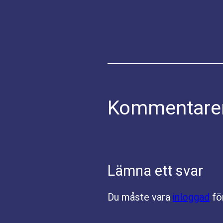
Kommentare
Lämna ett svar
Du måste vara
inloggad
fö