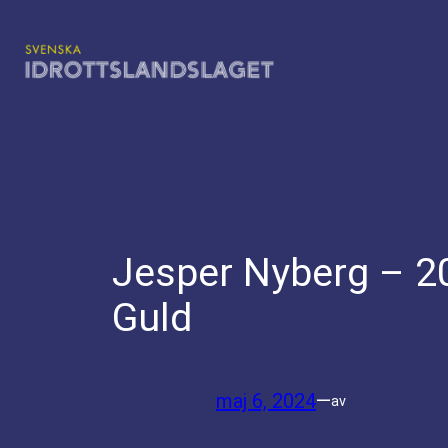
Hoppa
till
innehåll
Jesper Nyberg – 2
Guld
maj 6, 2024
—
av