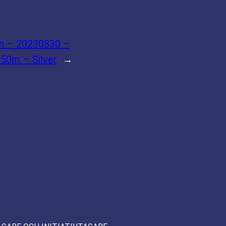
on – 20230830 –
 50m – Silver
→