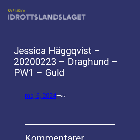
Hoppa
till
innehåll
Jessica Häggqvist –
20200223 – Draghund –
PW1 – Guld
maj 6, 2024
—
av
Kommentarer