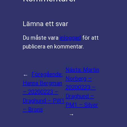
Lämna ett svar
Du måste vara
inloggad
för att
publicera en kommentar.
Nästa:
Martin
←
Föregående:
Norberg –
Hanna Bergman
20200223 –
– 20200223 –
Draghund –
Draghund – PW1
PM1 – Silver
– Brons
→