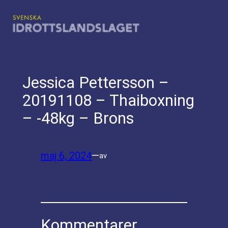
Hoppa
till
innehåll
Jessica Pettersson –
20191108 – Thaiboxning
– -48kg – Brons
maj 6, 2024
—
av
Kommentarer