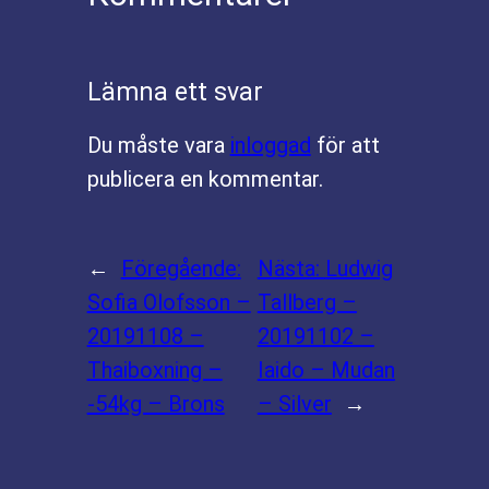
Lämna ett svar
Du måste vara
inloggad
för att
publicera en kommentar.
←
Föregående:
Nästa:
Ludwig
Sofia Olofsson –
Tallberg –
20191108 –
20191102 –
Thaiboxning –
Iaido – Mudan
-54kg – Brons
– Silver
→