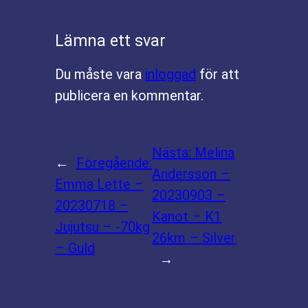
Lämna ett svar
Du måste vara
inloggad
för att
publicera en kommentar.
Nästa:
Melina
←
Föregående:
Andersson –
Emma Lette –
20230903 –
20230718 –
Kanot – K1
Jujutsu – -70kg
26km – Silver
– Guld
→