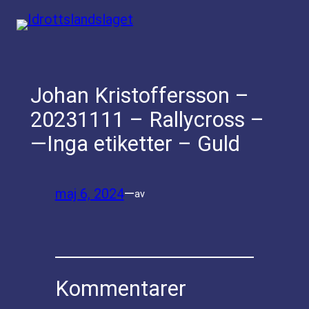
Hoppa
till
innehåll
Johan Kristoffersson –
20231111 – Rallycross –
—Inga etiketter – Guld
maj 6, 2024
—
av
Kommentarer