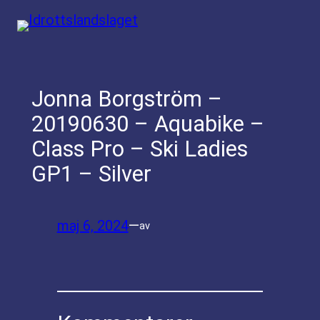
Hoppa
till
innehåll
Jonna Borgström –
20190630 – Aquabike –
Class Pro – Ski Ladies
GP1 – Silver
maj 6, 2024
—
av