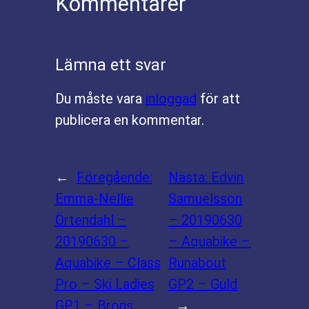
Kommentarer
Lämna ett svar
Du måste vara
inloggad
för att
publicera en kommentar.
←
Föregående:
Nästa:
Edvin
Emma-Nellie
Samuelsson
Örtendahl –
– 20190630
20190630 –
– Aquabike –
Aquabike – Class
Runabout
Pro – Ski Ladies
GP2 – Guld
GP1 – Brons
→