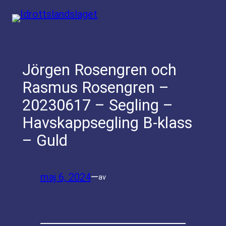
Hoppa
till
innehåll
Jörgen Rosengren och
Rasmus Rosengren –
20230617 – Segling –
Havskappsegling B-klass
– Guld
maj 6, 2024
—
av