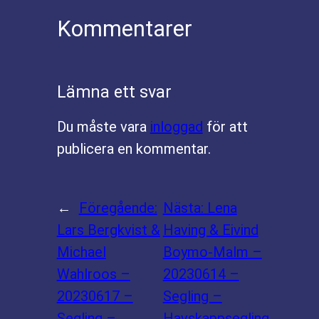
Kommentarer
Lämna ett svar
Du måste vara
inloggad
för att
publicera en kommentar.
←
Föregående:
Nästa:
Lena
Lars Bergkvist &
Having & Eivind
Michael
Boymo-Malm –
Wahlroos –
20230614 –
20230617 –
Segling –
Segling –
Havskappsegling