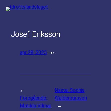
Hoppa
till
innehåll
Josef Eriksson
apr 28, 2025
—
av
←
Nästa:
Sophia
Föregående:
Waldemarsson
Matilda Vilmar
→