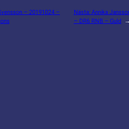
Svensson – 20191024 –
Nästa:
Annika Jansso
rons
– DR6 RNB – Guld
SAMARBETSPARTNER