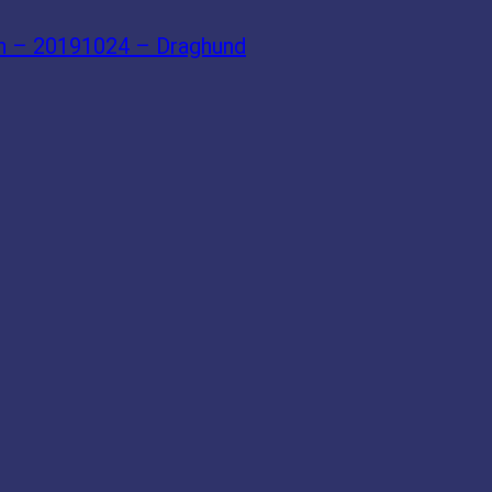
n – 20191024 – Draghund
→
ÄGARE OCH INITIATIVTAGARE