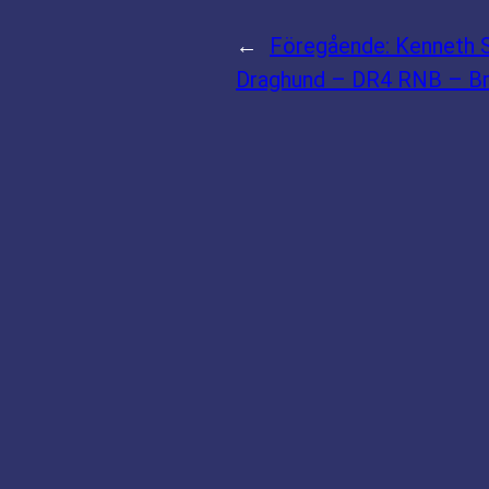
←
Föregående:
Kenneth 
Draghund – DR4 RNB – B
HUVUDSPONSOR