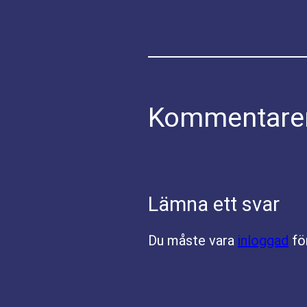
Kommentare
Lämna ett svar
Du måste vara
inloggad
fö