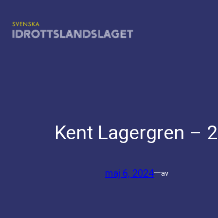
Hoppa
till
innehåll
Kent Lagergren – 
maj 6, 2024
—
av