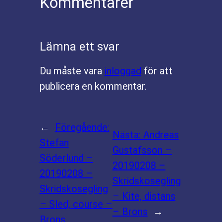
Kommentarer
Lämna ett svar
Du måste vara
inloggad
för att
publicera en kommentar.
←
Föregående:
Nästa:
Andreas
Stefan
Gustafsson –
Söderlund –
20190208 –
20190208 –
Skridskosegling
Skridskosegling
– Kite, distans
– Sled, course –
– Brons
→
Brons