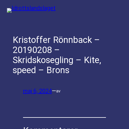
Hoppa
till
innehåll
Kristoffer Rönnback –
20190208 –
Skridskosegling – Kite,
speed – Brons
maj 6, 2024
—
av