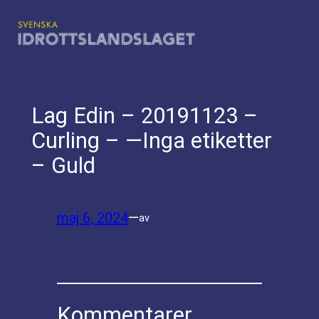
Hoppa
till
innehåll
Lag Edin – 20191123 –
Curling – —Inga etiketter
– Guld
maj 6, 2024
—
av
Kommentarer