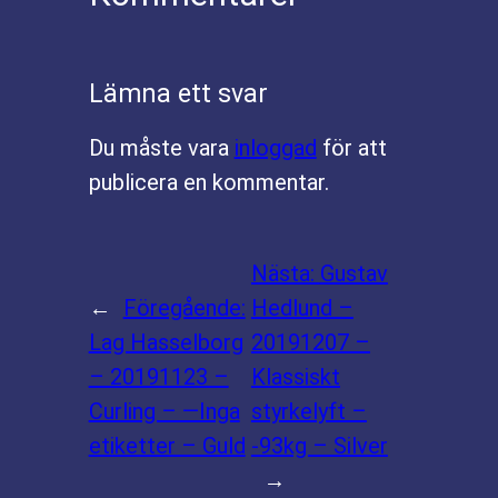
Lämna ett svar
Du måste vara
inloggad
för att
publicera en kommentar.
Nästa:
Gustav
←
Föregående:
Hedlund –
Lag Hasselborg
20191207 –
– 20191123 –
Klassiskt
Curling – —Inga
styrkelyft –
etiketter – Guld
-93kg – Silver
→