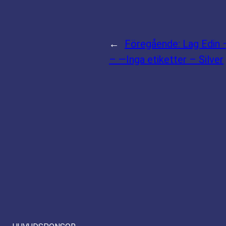
←
Föregående:
Lag Edin 
– —Inga etiketter – Silver