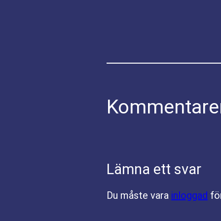
Kommentare
Lämna ett svar
Du måste vara
inloggad
fö