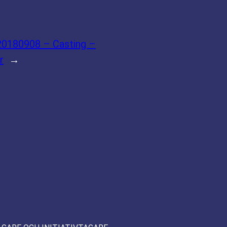
 20180908 – Casting –
r
→