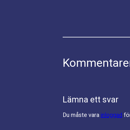
Kommentare
Lämna ett svar
Du måste vara
inloggad
fö