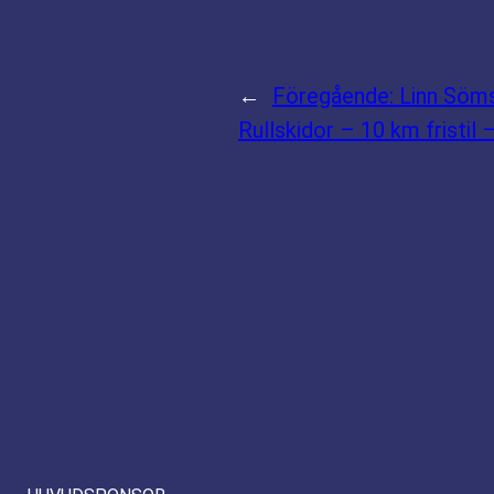
←
Föregående:
Linn Söm
Rullskidor – 10 km fristil 