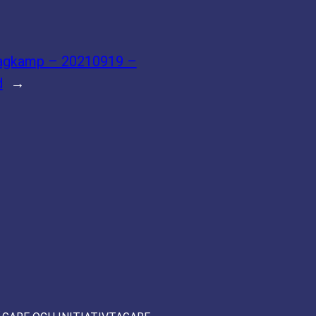
ragkamp – 20210919 –
d
→