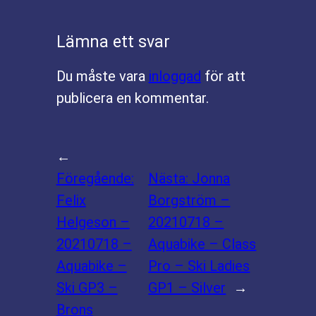
Lämna ett svar
Du måste vara
inloggad
för att
publicera en kommentar.
←
Föregående:
Nästa:
Jonna
Felix
Borgström –
Helgeson –
20210718 –
20210718 –
Aquabike – Class
Aquabike –
Pro – Ski Ladies
Ski GP3 –
GP1 – Silver
→
Brons