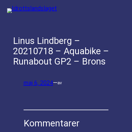
Hoppa
till
innehåll
Linus Lindberg –
20210718 – Aquabike –
Runabout GP2 – Brons
maj 6, 2024
—
av
Kommentarer