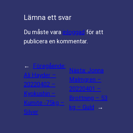
Lämna ett svar
Du måste vara
inloggad
för att
publicera en kommentar.
←
Föregående:
Nästa:
Jonna
Ali Hayder –
Malmgren –
20220402 –
20220401 –
Kyokushin –
Brottning – 53
Kumite -75kg –
kg – Guld
→
Silver