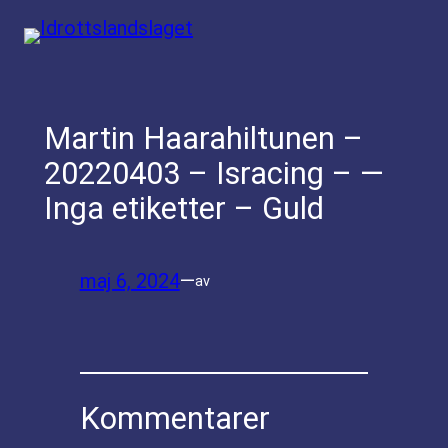
Hoppa
till
innehåll
Martin Haarahiltunen –
20220403 – Isracing – —
Inga etiketter – Guld
maj 6, 2024
—
av
Kommentarer