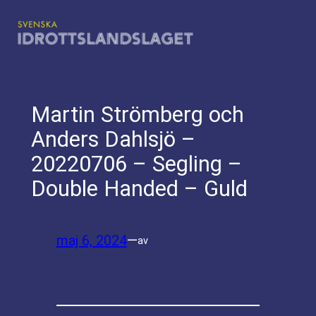
Hoppa
till
innehåll
Martin Strömberg och
Anders Dahlsjö –
20220706 – Segling –
Double Handed – Guld
maj 6, 2024
—
av