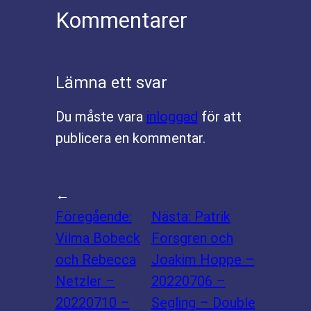
Kommentarer
Lämna ett svar
Du måste vara
inloggad
för att
publicera en kommentar.
←
Föregående:
Nästa:
Patrik
Vilma Bobeck
Forsgren och
och Rebecca
Joakim Hoppe –
Netzler –
20220706 –
20220710 –
Segling – Double