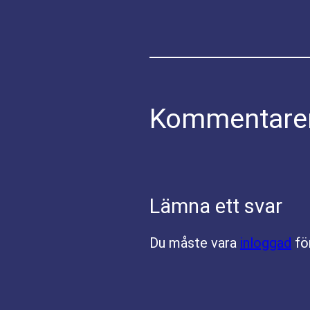
Kommentare
Lämna ett svar
Du måste vara
inloggad
fö