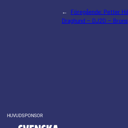
←
Föregående:
Petter Hi
Draghund – DJ2D – Brons
HUVUDSPONSOR