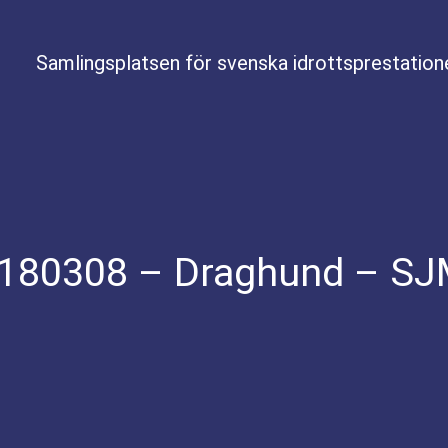
Samlingsplatsen för svenska idrottsprestation
0180308 – Draghund – SJ