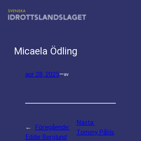
Hoppa
till
innehåll
Micaela Ödling
apr 28, 2025
—
av
Nästa:
←
Föregående:
Tommy Påhls
Eddie Berglund