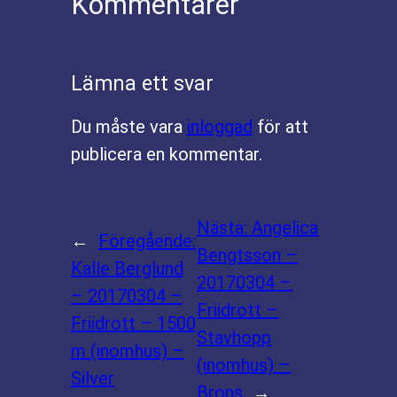
Kommentarer
Lämna ett svar
Du måste vara
inloggad
för att
publicera en kommentar.
Nästa:
Angelica
←
Föregående:
Bengtsson –
Kalle Berglund
20170304 –
– 20170304 –
Friidrott –
Friidrott – 1500
Stavhopp
m (inomhus) –
(inomhus) –
Silver
Brons
→