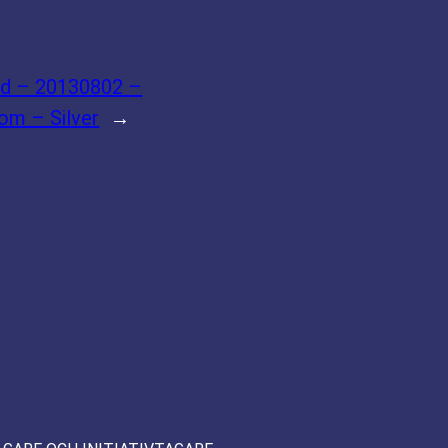
nd – 20130802 –
om – Silver
→