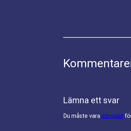
Kommentare
Lämna ett svar
Du måste vara
inloggad
fö