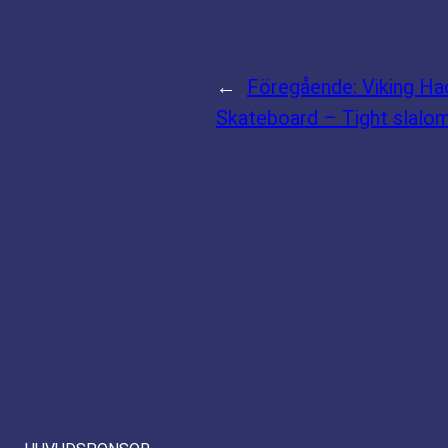
←
Föregående:
Viking H
Skateboard – Tight slalo