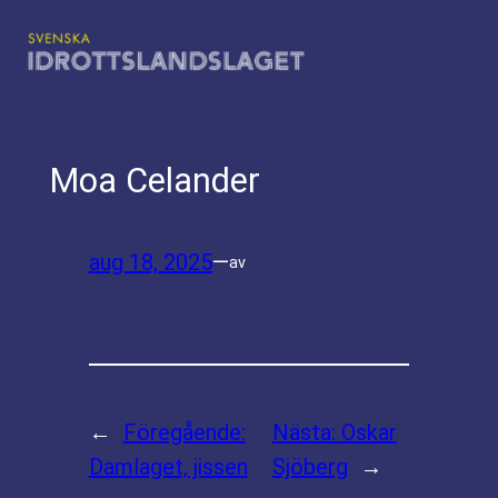
Hoppa
till
innehåll
Moa Celander
aug 18, 2025
—
av
←
Föregående:
Nästa:
Oskar
Damlaget, jissen
Sjöberg
→