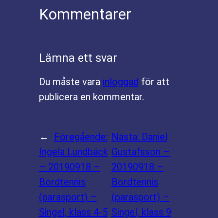
Kommentarer
Lämna ett svar
Du måste vara
inloggad
för att
publicera en kommentar.
←
Föregående:
Nästa:
Daniel
Ingela Lundbäck
Gustafsson –
– 20190918 –
20190918 –
Bordtennis
Bordtennis
(parasport) –
(parasport) –
Singel, klass 4-5
Singel, klass 9