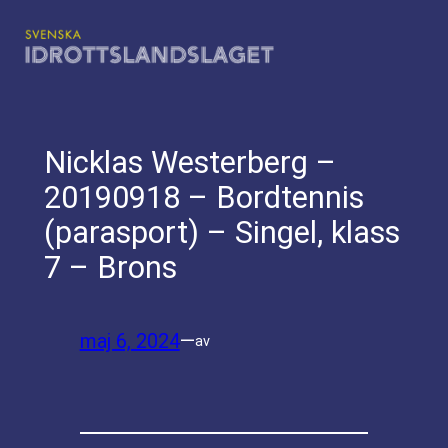
Hoppa
till
innehåll
Nicklas Westerberg –
20190918 – Bordtennis
(parasport) – Singel, klass
7 – Brons
maj 6, 2024
—
av