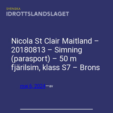
Hoppa
till
innehåll
Nicola St Clair Maitland –
20180813 – Simning
(parasport) – 50 m
fjärilsim, klass S7 – Brons
maj 6, 2024
—
av