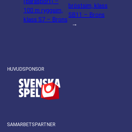
(parasport) –
bröstsim, klass
100 m ryggsim,
SB11 – Brons
klass S7 – Brons
→
HUVUDSPONSOR
SAMARBETSPARTNER