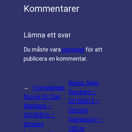
Kommentarer
Lämna ett svar
Du måste vara
inloggad
för att
publicera en kommentar.
Nästa:
Maja
←
Föregående:
Reichard –
Nicola St Clair
20180814 –
Maitland –
Simning
20180816 –
(parasport) –
Simning
100 m