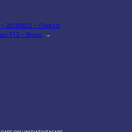
 – 20180825 – Friidrott
lass T13 – Brons
→