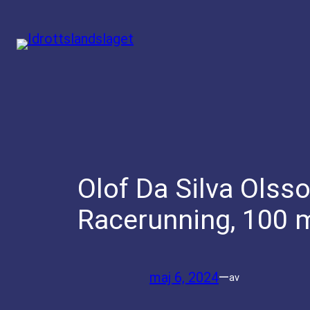
Hoppa
till
innehåll
Olof Da Silva Olss
Racerunning, 100 m
maj 6, 2024
—
av