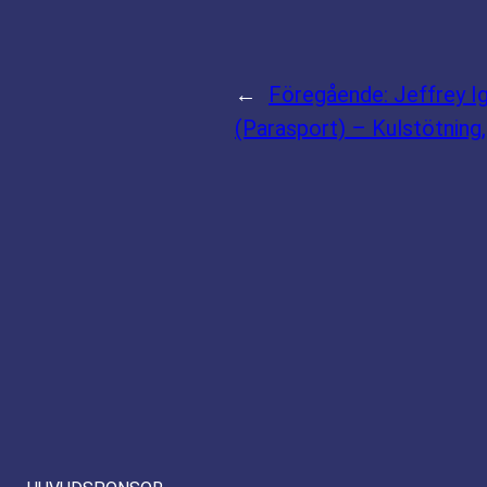
←
Föregående:
Jeffrey I
(Parasport) – Kulstötning,