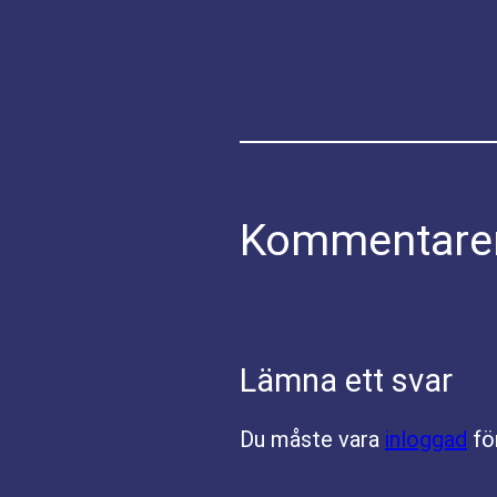
Kommentare
Lämna ett svar
Du måste vara
inloggad
fö