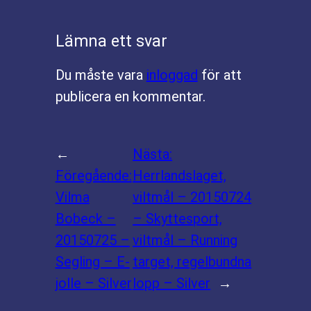
Lämna ett svar
Du måste vara
inloggad
för att
publicera en kommentar.
←
Nästa:
Föregående:
Herrlandslaget,
Vilma
viltmål – 20150724
Bobeck –
– Skyttesport,
20150725 –
viltmål – Running
Segling – E-
target, regelbundna
jolle – Silver
lopp – Silver
→