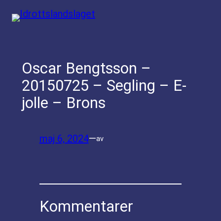
Hoppa
till
innehåll
Oscar Bengtsson –
20150725 – Segling – E-
jolle – Brons
maj 6, 2024
—
av
Kommentarer