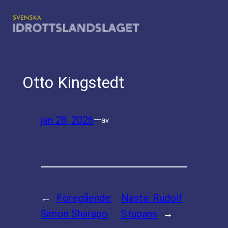
Hoppa
till
innehåll
Otto Kingstedt
jan 28, 2026
—
av
←
Föregående:
Nästa:
Rudolf
Simon Sharapo
Stupans
→