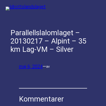
Hoppa
till
innehåll
Parallellslalomlaget –
20130217 – Alpint – 35
km Lag-VM – Silver
maj 6, 2024
—
av
Kommentarer