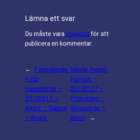
Lämna ett svar
Du måste vara
inloggad
för att
publicera en kommentar.
←
Föregående:
Nästa:
Henrik
Frida
Harlaut –
Hansdotter –
20130127 –
20130217 –
Freeskiing –
Alpint – Slalom
Slopestyle –
– Brons
Silver
→