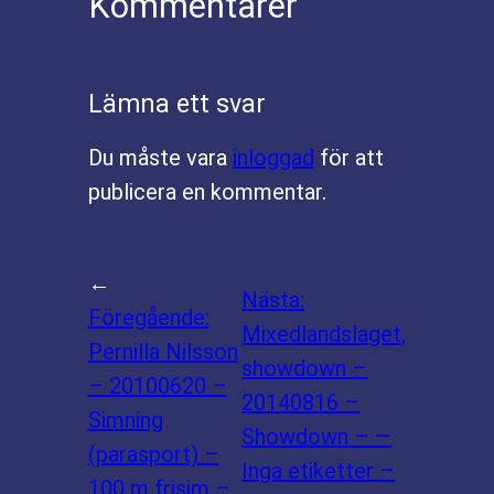
Kommentarer
Lämna ett svar
Du måste vara
inloggad
för att
publicera en kommentar.
←
Nästa:
Föregående:
Mixedlandslaget,
Pernilla Nilsson
showdown –
– 20100620 –
20140816 –
Simning
Showdown – —
(parasport) –
Inga etiketter –
100 m frisim –