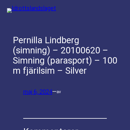
Hoppa
till
innehåll
Pernilla Lindberg
(simning) – 20100620 –
Simning (parasport) – 100
m fjärilsim – Silver
maj 6, 2024
—
av