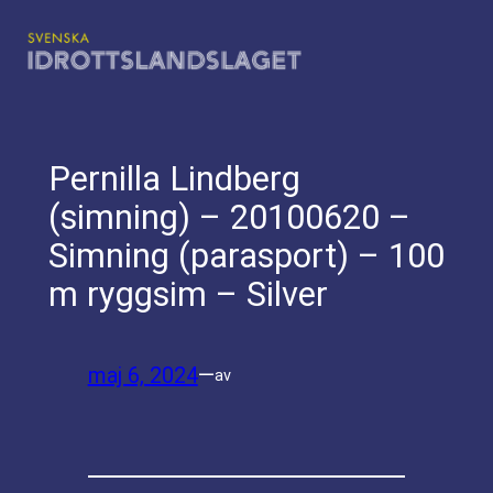
Hoppa
till
innehåll
Pernilla Lindberg
(simning) – 20100620 –
Simning (parasport) – 100
m ryggsim – Silver
maj 6, 2024
—
av