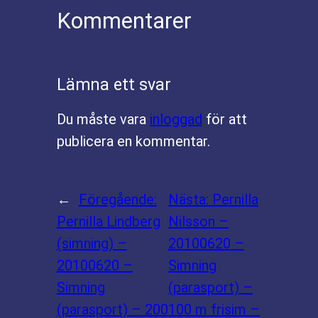
Kommentarer
Lämna ett svar
Du måste vara
inloggad
för att
publicera en kommentar.
←
Föregående:
Nästa:
Pernilla
Pernilla Lindberg
Nilsson –
(simning) –
20100620 –
20100620 –
Simning
Simning
(parasport) –
(parasport) – 200
100 m frisim –