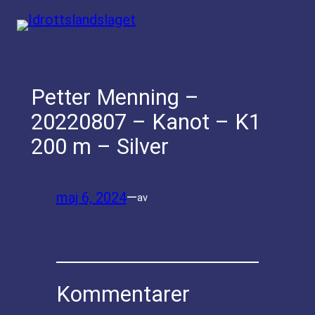
Hoppa
till
innehåll
Petter Menning –
20220807 – Kanot – K1
200 m – Silver
maj 6, 2024
—
av
Kommentarer