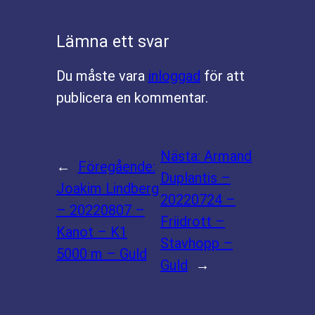
Lämna ett svar
Du måste vara
inloggad
för att
publicera en kommentar.
Nästa:
Armand
←
Föregående:
Duplantis –
Joakim Lindberg
20220724 –
– 20220807 –
Friidrott –
Kanot – K1
Stavhopp –
5000 m – Guld
Guld
→