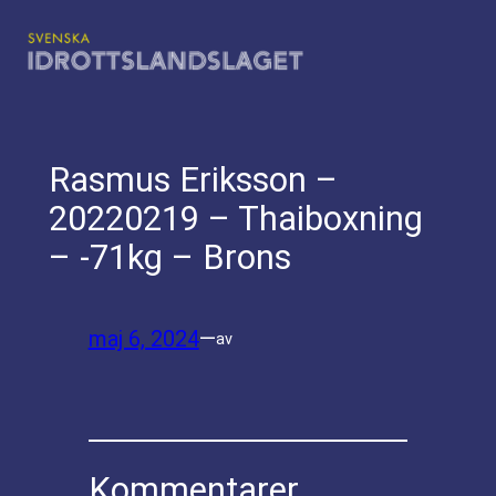
Hoppa
till
innehåll
Rasmus Eriksson –
20220219 – Thaiboxning
– -71kg – Brons
maj 6, 2024
—
av
Kommentarer