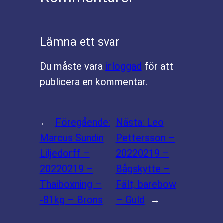
Lämna ett svar
Du måste vara
inloggad
för att
publicera en kommentar.
←
Föregående:
Nästa:
Leo
Marcus Sundin
Pettersson –
Liljedorff –
20220219 –
20220219 –
Bågskytte –
Thaiboxning –
Fält, barebow
-81kg – Brons
– Guld
→