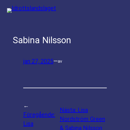
Hoppa
till
innehåll
Sabina Nilsson
jan 27, 2025
—
av
←
Nästa:
Lisa
Föregående:
Nordström Green
Lisa
& Sabina Nilsson