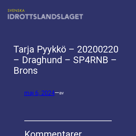
Hoppa
till
innehåll
Tarja Pyykkö – 20200220
– Draghund – SP4RNB –
Brons
maj 6, 2024
—
av
Kommentarer