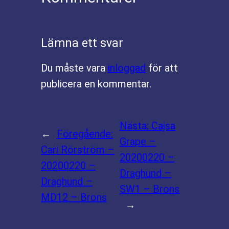
Lämna ett svar
Du måste vara
inloggad
för att
publicera en kommentar.
Nästa:
Cajsa
←
Föregående:
Grape –
Cari Rörström –
20200220 –
20200220 –
Draghund –
Draghund –
SW1 – Brons
MD12 – Brons
→