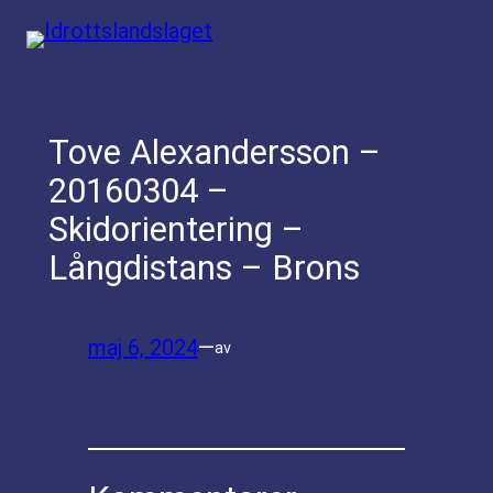
Hoppa
till
innehåll
Tove Alexandersson –
20160304 –
Skidorientering –
Långdistans – Brons
maj 6, 2024
—
av