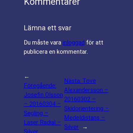
Kommentarer
Lämna ett svar
Du måste vara
inloggad
för att
publicera en kommentar.
←
Nästa:
Tove
Föregående:
Alexandersson –
Josefin Olsson
20160302 –
– 20160304 –
Skidorientering –
Segling –
Medeldistans –
Laser Radial –
Silver
→
Silver