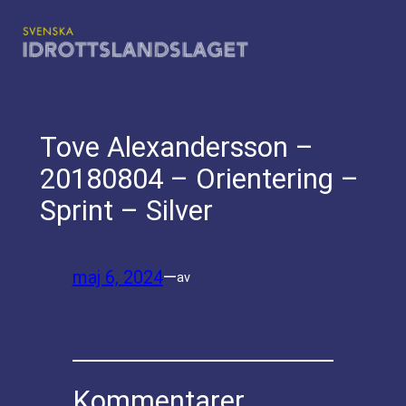
Hoppa
till
innehåll
Tove Alexandersson –
20180804 – Orientering –
Sprint – Silver
maj 6, 2024
—
av
Kommentarer