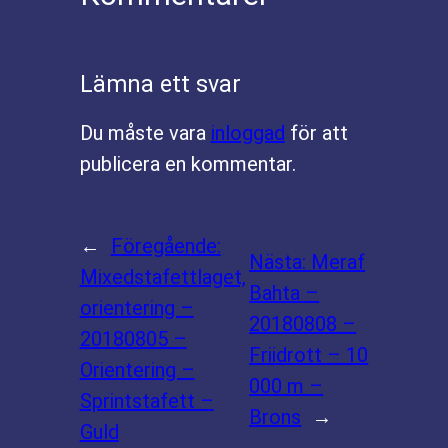
Lämna ett svar
Du måste vara
inloggad
för att
publicera en kommentar.
←
Föregående:
Nästa:
Meraf
Mixedstafettlaget,
Bahta –
orientering –
20180808 –
20180805 –
Friidrott – 10
Orientering –
000 m –
Sprintstafett –
Brons
→
Guld