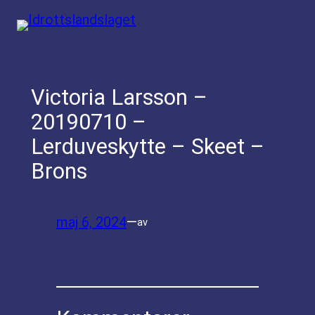
Hoppa
till
innehåll
Victoria Larsson –
20190710 –
Lerduveskytte – Skeet –
Brons
maj 6, 2024
—
av