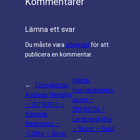
Kommentarer
Lämna ett svar
Du måste vara
inloggad
för att
publicera en kommentar.
Nästa:
←
Föregående:
Herrlandslaget,
Andreas Henning
skeet –
– 20190810 –
20190706 –
Klassisk
Lerduveskytte
Bänkpress –
– Skeet – Guld
-120kg – Silver
→