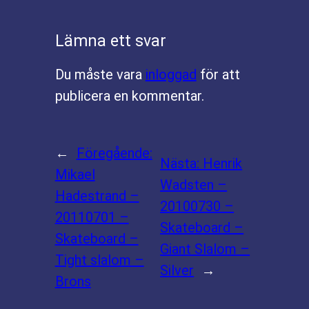
Lämna ett svar
Du måste vara
inloggad
för att
publicera en kommentar.
←
Föregående:
Nästa:
Henrik
Mikael
Wadsten –
Hadestrand –
20100730 –
20110701 –
Skateboard –
Skateboard –
Giant Slalom –
Tight slalom –
Silver
→
Brons