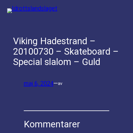
Hoppa
till
innehåll
Viking Hadestrand –
20100730 – Skateboard –
Special slalom – Guld
maj 6, 2024
—
av
Kommentarer